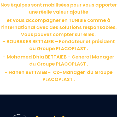
Nos équipes sont mobilisées pour vous apporter
une réelle valeur ajoutée
et vous accompagner en TUNISIE comme à
l’international avec des solutions responsables.
Vous pouvez compter sur elles .
– BOUBAKER BETTAIEB – Fondateur et président
du Groupe PLACOPLAST .
- Mohamed Dhia BETTAIEB - General Manager
du Groupe PLACOPLAST .
- Hanen BETTAIEB - Co-Manager du Groupe
PLACOPLAST .