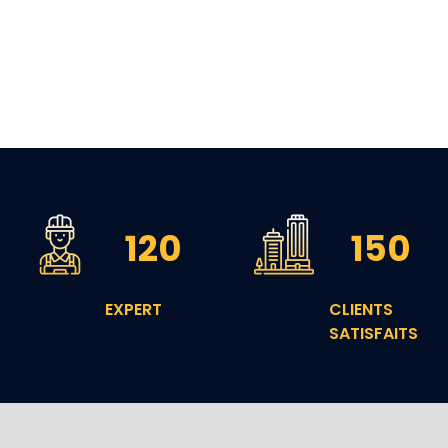
120
150
EXPERT
CLIENTS
SATISFAITS