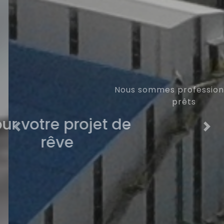
Nous sommes professionnels et
prêts
Pour votre projet de
Précédent
Suiv
rêve